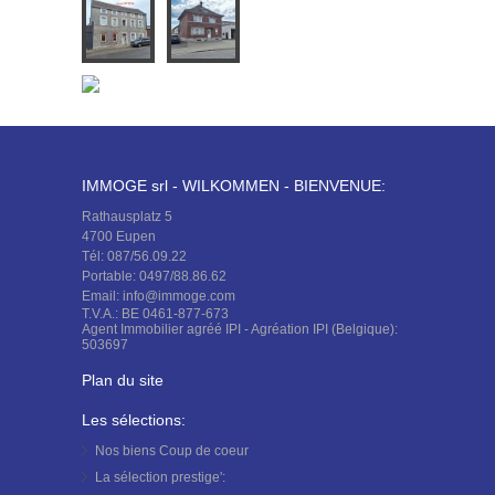
IMMOGE srl - WILKOMMEN - BIENVENUE:
Rathausplatz 5
4700 Eupen
Tél: 087/56.09.22
Portable: 0497/88.86.62
Email: info@immoge.com
T.V.A.: BE 0461-877-673
Agent Immobilier agréé IPI - Agréation IPI (Belgique):
503697
Plan du site
Les sélections:
Nos biens
Coup de coeur
La sélection
prestige':