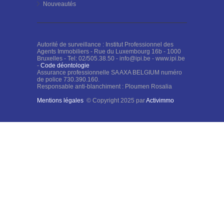
Nouveautés
Autorité de surveillance : Institut Professionnel des
Agents Immobiliers - Rue du Luxembourg 16b - 1000
Bruxelles - Tel: 02/505.38.50 - info@ipi.be - www.ipi.be
-
Code déontologie
Assurance professionnelle SA AXA BELGIUM numéro
de police 730.390.160.
Responsable anti-blanchiment : Ploumen Rosalia
Mentions légales
© Copyright 2025 par
Activimmo