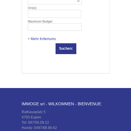
Ort(e)
Maximum Budget
+ Mehr Kriteriums
Suchen:
IMMOGE srl - WILKOMMEN - BIENVENUE:
Rathausplatz 5
4700 Eupen
Tel: 087/56.09.22
Handy: 0497/88.86.62