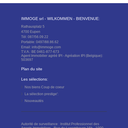
IMMOGE srl - WILKOMMEN - BIENVENUE:
Rathausplatz 5
4700 Eupen
Tél: 087/56.09.22
Portable: 0497/88.86.62
Email: info@immoge.com
T.V.A.: BE 0461-877-673
Agent Immobilier agréé IPI - Agréation IPI (Belgique):
503697
Plan du site
Les sélections:
Nos biens
Coup de coeur
La sélection
prestige':
Nouveautés
Autorité de surveillance : Institut Professionnel des
Agents Immobiliers - Rue du Luxembourg 16b - 1000