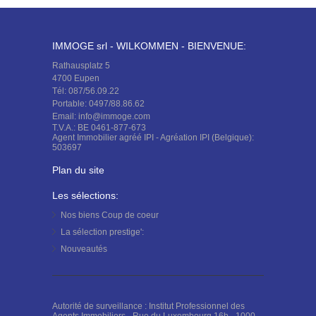
IMMOGE srl - WILKOMMEN - BIENVENUE:
Rathausplatz 5
4700 Eupen
Tél: 087/56.09.22
Portable: 0497/88.86.62
Email: info@immoge.com
T.V.A.: BE 0461-877-673
Agent Immobilier agréé IPI - Agréation IPI (Belgique):
503697
Plan du site
Les sélections:
Nos biens
Coup de coeur
La sélection
prestige':
Nouveautés
Autorité de surveillance : Institut Professionnel des
Agents Immobiliers - Rue du Luxembourg 16b - 1000