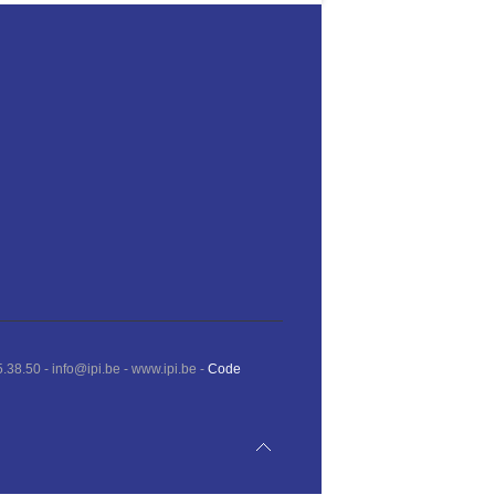
.38.50 - info@ipi.be - www.ipi.be -
Code