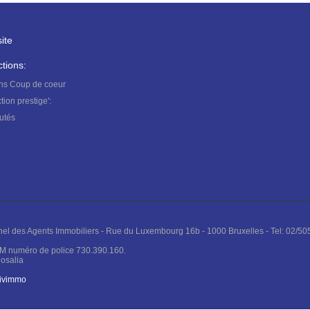
ite
ctions:
ens
Coup de coeur
ction
prestige':
utés
ionnel des Agents Immobiliers - Rue du Luxembourg 16b - 1000 Bruxelles - Tel: 02/505
M numéro de police 730.390.160.
osalia
tivimmo