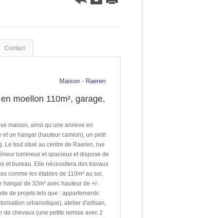
Contact
Maison - Raeren
en moellon 110m², garage,
se maison, ainsi qu’une annexe en
e et un hangar (hauteur camion), un petit
g. Le tout situé au centre de Raeren, rue
térieur lumineux et spacieux et dispose de
s et bureau. Elle nécessitera des travaux
xes comme les étables de 110m² au sol,
le hangar de 32m² avec hauteur de +/-
de de projets tels que : appartements
risation urbanistique), atelier d'artisan,
r de chevaux (une petite remise avec 2