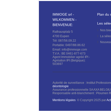
IMMOGE srl -
Plan du s
WILKOMMEN -
Les séle
BIENVENUE:
Nos bi
Rathausplatz 5
4700 Eupen
La séle
Tél: 087/56.09.22
Nouvea
Portable: 0497/88.86.62
Email: info@immoge.com
T.V.A.: BE 0461-877-673
Agent Immobilier agréé IPI -
Agréation IPI (Belgique):
503697
Autorité de surveillance : Institut Profess
déontologie
Assurance professionnelle SA AXA BELGIU
Responsable anti-blanchiment : Ploumen R
Mentions légales
© Copyright 2025 par
Ac