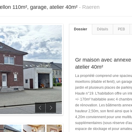
llon 110m², garage, atelier 40m²
- Raeren
Dossier
Détails
PEB
Gr maison avec annexe 
atelier 40m²
La propriété comprend une spacieu
moellons (étable et fenil), un garag
jardin et plusieurs places de parkin
Haute n°19. L'habitation offre un in
+/- 170m² habitable avec 4 chambre
de rénovation. Les bâtiments anne
hauteur 2,50m, son fenil ainsi que 
4,20m conviennent pour une multitu
supplémentaires (sous réserve d'auto
espace de stockage et pour amateu